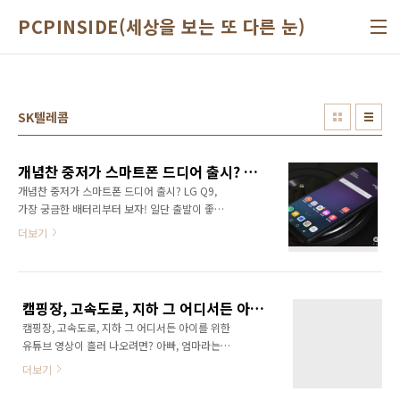
본문 바로가기
PCPINSIDE(세상을 보는 또 다른 눈)
SK텔레콤
개념찬 중저가 스마트폰 드디어 출시? LG Q9, 가장 궁금한 배터리부터 보자!
개념찬 중저가 스마트폰 드디어 출시? LG Q9,
가장 궁금한 배터리부터 보자! 일단 출발이 좋다.
올초 LG전자에서 가장 먼저 출시한 Q9이 예상
더보기
과 다르게 상당히 준수한 모습으로 출시됐다. 작
년 스냅드래곤450을 넣은 Q8을 50만원대에 출
시한 적이 있었던 LG전가가 드디어 정신을 차린
듯 하다. 작년부터 중저가 제품에 점점 신경을 쓰
캠핑장, 고속도로, 지하 그 어디서든 아이를 위한 유튜브 영상이 흘러 나오려면?
는 모습을 보이더니 2018년 제대로 된 한방을
캠핑장, 고속도로, 지하 그 어디서든 아이를 위한
날린 기분이다. 도대체 Q9이 뭐길래? LG전자의
유튜브 영상이 흘러 나오려면? 아빠, 엄마라는
플래그십 제품인 G6급 하드웨어에 쿼드DAC,
타이틀을 달면서부터 개인시간은 커녕 편안히
LG페이, 6.1" QHD 디스플레이, 방수방진, 밀스
더보기
밥먹을 시간, 잠깐 낮잠 잘 시간 조차 없다. 잠깐
펙 인증까지 모든 것을 담아냈다. 또, 일반적으로
이지만 여유있는 식사 시간, 잠깐의 낮잠, 잠깐의