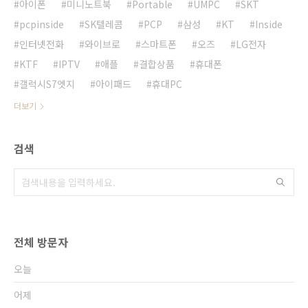
아이폰
미니노트북
Portable
UMPC
SKT
pcpinside
SK텔레콤
PCP
삼성
KT
Inside
인터넷전화
와이브로
스마트폰
오즈
LG전자
KTF
IPTV
애플
결합상품
휴대폰
갤럭시S7엣지
아이패드
휴대PC
더보기
검색
전체 방문자
오늘
어제