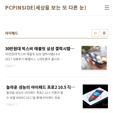
본문 바로가기
PCPINSIDE(세상을 보는 또 다른 눈)
아이패드
30만원대 빅스비 태블릿 삼성 갤럭시탭A 8.0 2017 사용후기
30만원대 빅스비 태블릿 삼성 갤럭시탭A 8.0
2017 사용후기 베젤리스 스마트폰이 출시되면
서 스마트폰 화면 크기가 점점 커지고 있다. 그러
더보기
면서 7~8인치 태블릿의 설자리는 점점 줄어들고
있다. 그럼에도 조금 더 큰 화면으로 영화를 보
고, 게임을 하고 책을 읽고, 인터넷 서핑을 원하
는 이들을 위해 하반기 새로운 태블릿이 SK텔레
놀라운 성능의 아이패드 프로2 10.5 긱벤치 점수 유출
콤을 통해 출시됐다. 갤럭시탭A 8.0 2017(SM-
놀라운 성능의 아이패드 프로2 10.5 긱벤치 점
T385) 이미 해외시장에서는 정식 출시된 갤럭시
수 유출 WWDC2017을 통해 아이패드 프로
탭A 8.0 2017은 가격과 성능의 타협점을 어느
12.9인치와 함께 새롭게 아이패드 프로 10.5 모
정도 고려한 제품으로 평가할 수 있다. 운영체제
더보기
델이 공개됐는데요. 이 모델에 대한 긱벤치 점수
: 안드로이드 7.1.1 누가 디스플레이 : 8인치 HD
가 유출됐습니다. 일단 결론부터 말하자면 참 놀