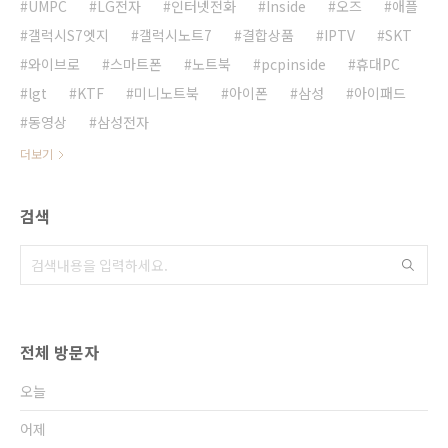
UMPC
LG전자
인터넷전화
Inside
오즈
애플
갤럭시S7엣지
갤럭시노트7
결합상품
IPTV
SKT
와이브로
스마트폰
노트북
pcpinside
휴대PC
lgt
KTF
미니노트북
아이폰
삼성
아이패드
동영상
삼성전자
더보기
검색
전체 방문자
오늘
어제