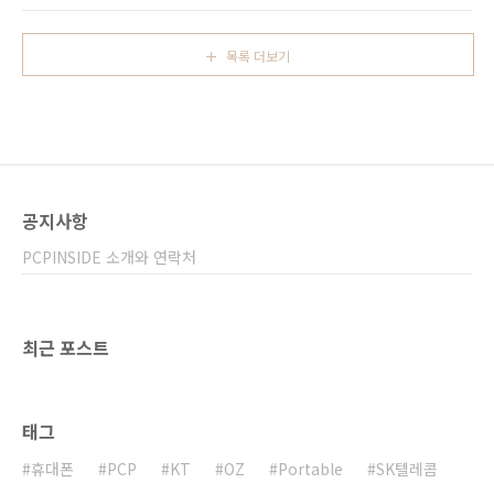
디스플레이(480nit) 프로세서 : 퀄컴 스냅드래곤
라운 수치입니다. 싱글 3,832점, 멀티 9,091점
425 메모리 : 2GB 내장스토리지 : 32GB(마이
벤치마크 결과를 보면 아이패드 프로2는 새로운
크로 SD 슬롯 지..
목록 더보기
애플 A10X 프로세서를 탑재했으며 A10X는 빅
코어 3개와 리틀코어 3개로 이뤄진 헥사코어 프
로세서입니다. 또한, 4GB RAM이 내장됐습니다.
이를 통해 측정된 점수는 싱글코어 3,832점, 멀
티코어 9,091점입니다. 출처 :
https://browser.primatelabs.com/v4/cpu/3036382
이전 세대 제품들과 비교해보면 A10 프로세서를
공지사항
탑재한..
PCPINSIDE 소개와 연락처
최근 포스트
태그
휴대폰
PCP
KT
OZ
Portable
SK텔레콤