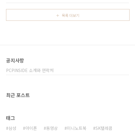
최대 4시간까지 사용할수 있다고 합니다. 12.1
PC 제조업체가 아닌 세계 최대 휴대폰 업체인
인치 LED 백라이트 디스플레이를 담은 윈드
노키아가 말이죠. 노키아 북릿 3G는 인텔 아톰
U210은 해상도 1366X768, 그래픽..
목록 더보기
프로세서와 윈도우를 운영체제로 담고 있으며,
휴대폰 업체인 만큼 노키아 휴대폰 사용자들이
모바일 어플리케이션을 쉽게 내려받을수 있도록
오비 온라인 서비스를 쉽게 이용할수 있도록 되
어 있습니다. 또한, 고속 이동통신 네트워크 접속
역시 가능합니다. 베터리 사용시간은 12시간이
며 무게는 약 1.25kg 무거운 편에 속합니다. 아
공지사항
직 정확한 스펙과 가격을 공개하지 않았..
PCPINSIDE 소개와 연락처
최근 포스트
태그
삼성
아이폰
동영상
미니노트북
SK텔레콤