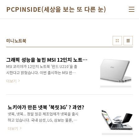
본문 바로가기
PCPINSIDE(세상을 보는 또 다른 눈)
미니노트북
그래픽 성능을 높힌 MSI 12인치 노트북 '윈드 U210' 출시
MSI 코리아가 12인치 노트북 '윈드 U210'을 출
시한다고 밝혔습니다. 이번 출시하는 MSI 윈드
U210은 미국 소비자 리뷰 전문지 '컨슈머 리포
더보기
트'에서 최초로 진행된 넷북 평가에서 삼성전자
의 'NC10', 에이서의 '어스파이어 원'에 이어 3
번째 좋은 점수로 평가된 제품으로 나름의 경쟁
력을 갖춘 제품인듯 합니다. 이 제품은 AMD의
노키아가 만든 넷북 '북릿3G' ? 과연?
저전력 프로세서인 유콘(Yukon) 플랫폼을 탑재
넷북, 넷북... 정말 많은 제조업체가 넷북을 출시
하여 베터리 효율에 있어 최적화된 모습을 보여
하고 있습니다. 국내 삼성, LG, 삼보는 물론, 레
주고 있습니다. 기존 노트북에 비해 약 40% 정
노버, 에이서, 델, HP, 애플까지... 그만큼 넷북의
도 전력소비를 줄일수 있다고 합니다. 더구나
더보기
인기는 정말 엄청난듯 합니다. 그런데 여기에 또
MSI의 전력 절감 기술인 ECO 기능을 적용하면
하나의 넷북이 등장한다고 합니다. 그것도 전문