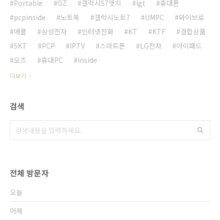
Portable
OZ
갤럭시S7엣지
lgt
휴대폰
pcpinside
노트북
갤럭시노트7
UMPC
와이브로
애플
삼성전자
인터넷전화
KT
KTF
결합상품
SKT
PCP
IPTV
스마트폰
LG전자
아이패드
오즈
휴대PC
Inside
더보기
검색
전체 방문자
오늘
어제