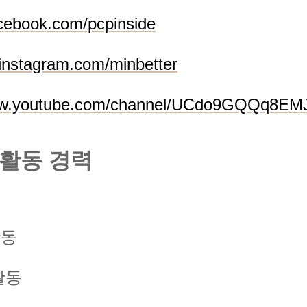
acebook.com/pcpinside
instagram.com/minbetter
ww.youtube.com/channel/UCdo9GQQq8EMJ
E 활동 경력
활동
 활동