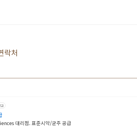
 연락처
광고
급
Sciences 대리점. 표준시약/균주 공급