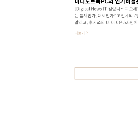
미니노트북PC의 인기비결
[Digital News IT 컬럼니스
는 틈새인가, 대세인가? 고진샤의 
알리고, 후지쯔의 U1010은 5.6
ASUS의 EeePC는 7인치 미니
더보기
드높였다. ASUS의 보급형 'EeeP
Walkzen Nano이 출시되었고,
시하고 있다. HP에서 출시한 HP2
평가를..