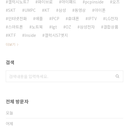
갤럭시노트7
와이브로
아이패드
pcpinside
오즈
SKT
UMPC
KT
삼성
동영상
아이폰
인터넷전화
애플
PCP
휴대폰
IPTV
LG전자
스마트폰
노트북
lgt
OZ
삼성전자
결합상품
KTF
Inside
갤럭시S7엣지
더보기
검색
전체 방문자
오늘
어제