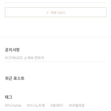
2,436x1,125 / 458ppi V40 ThinQ :
승 촬영 후 보케(심도) 조절 가능 조금 더 빨라진
3,120x1,440 / 564ppi ..
A12 듀얼심(물리유심 + eSIM) 그런데 가격은 껑
목록 더보기
충 뛰어올랐다. 아이폰XS MAX 최상위 모델의 경
우 아마도 국내 출시 가격이 대략 200만원에 육
박하지 않을까 한다. 남들은 이미 오래전부터 지
원했던 IP68, 심도 조절 등을 미루고 미루다 이
제사 지원하면서 이를 이유로 가격을 올려버렸
다. 이정도면 해도해도 너무하다는 생각이다. 더
욱이 고속 충전을 지원하면서 고속 충전기조차
공지사항
기본으로 제공하지 않으며 새로운 아..
PCPINSIDE 소개와 연락처
최근 포스트
태그
Portable
미니노트북
휴대PC
SK텔레콤