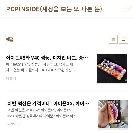
본문 바로가기
PCPINSIDE(세상을 보는 또 다른 눈)
애플
아이폰XS와 V40 성능, 디자인 비교. 승자도 패자도 없는 비교
아이폰XS와 V40 성능, 디자인 비교. 승자도 패
자도 없는 비교 갤럭시노트9으로 시작된 하반기
플래그십 시장은 V40 씽큐에 이어 아이폰XS로
더보기
마무리 됐다. 물론 샤오미 포코폰F1이 더 큰 이
슈를 이끌어내기는 했지만 말이다. 아무튼 뒤늦
게 아이폰XS를 잠시 대여받게 되어 현재 사용 중
인 V40ThinQ와 비교를 해볼까 한다. 아이폰XS
이번 혁신은 가격이다! 아이폰XS, 아이폰XS MAX 바뀐건 생색내기와 가격뿐?
와 V40 스펙은? 아이폰XS와 V40씽큐의 스펙은
이번 혁신은 가격이다! 아이폰XS, 아이폰XS
다음과 같다. 디스플레이 아이폰XS : 5.8"
MAX 바뀐건 생색내기와 가격뿐? 아이폰XS와 아
Super Retina OLED 디스플레이 V40 ThinQ :
이폰XS MAX가 아이폰X 및 기존 아이폰 시리즈
6.4" POLED 운영체제 아이폰XS : iOS12 V40
더보기
와 비교해서 변화한 것을 꼽아보면 다음과 같다.
ThinQ : 안드로이드8.1 해상도 아이폰XS :
조금 더 커진 화면 IP67에서 IP68로 한단계 상