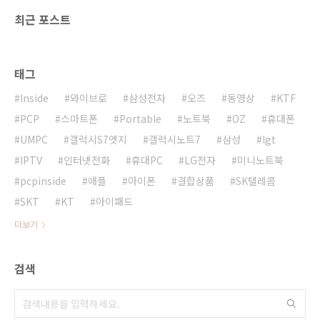
최근 포스트
태그
Inside
와이브로
삼성전자
오즈
동영상
KTF
PCP
스마트폰
Portable
노트북
OZ
휴대폰
UMPC
갤럭시S7엣지
갤럭시노트7
삼성
lgt
IPTV
인터넷전화
휴대PC
LG전자
미니노트북
pcpinside
애플
아이폰
결합상품
SK텔레콤
SKT
KT
아이패드
더보기
검색