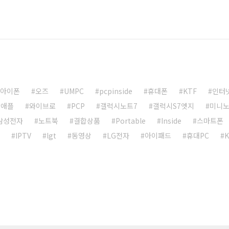
아이폰
오즈
UMPC
pcpinside
휴대폰
KTF
인터
애플
와이브로
PCP
갤럭시노트7
갤럭시S7엣지
미니
삼성전자
노트북
결합상품
Portable
Inside
스마트폰
IPTV
lgt
동영상
LG전자
아이패드
휴대PC