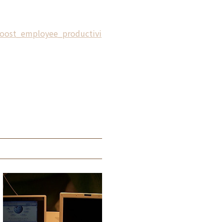
boost_employee_productivi