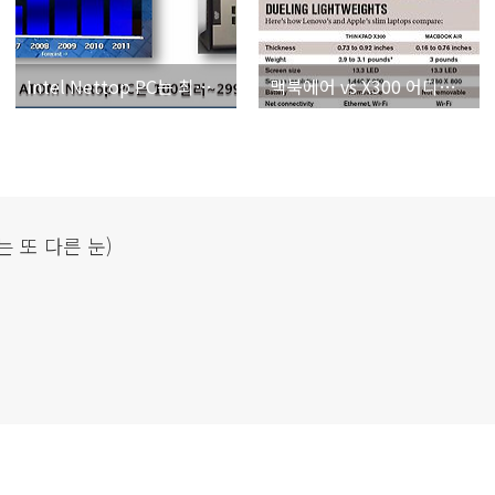
Intel Nettop PC는 최저 100달러
맥북에어 vs X300 어디한번 째려 보자 ^^
는 또 다른 눈)