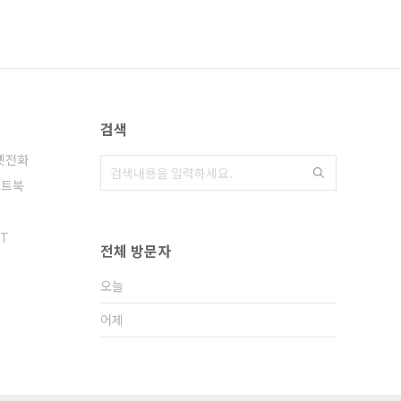
검색
넷전화
노트북
KT
전체 방문자
오늘
어제