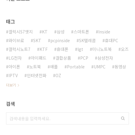
태그
갤럭시S7엣지
KT
삼성
스마트폰
Inside
와이브로
SKT
pcpinside
SK텔레콤
휴대PC
갤럭시노트7
KTF
휴대폰
lgt
미니노트북
오즈
LG전자
아이패드
결합상품
PCP
삼성전자
아이폰
노트북
애플
Portable
UMPC
동영상
IPTV
인터넷전화
OZ
더보기
검색