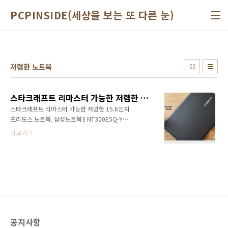
본문 바로가기
PCPINSIDE(세상을 보는 또 다른 눈)
저렴한 노트북
스타크래프트 리마스터 가능한 저렴한 15.6인치 프리도스 노트북. 삼성노트북3 NT300E5Q-YJD
스타크래프트 리마스터 가능한 저렴한 15.6인치
프리도스 노트북. 삼성노트북3 NT300E5Q-YJD
오늘 소개할 노트북은 삼성에서 갓 출시한 제품
더보기
으로 15.6인치 화면과 풀HD 해상도, 인텔 i5 프
로세서, 128GB SSD 그리고 NVIDIA 910M
2GB 외장 그래픽까지 탑재한 제품으로 내장 그
래픽의 아쉬움을 어느정도 해결해줄 수 있는 제
품이다. 큰 화면으로 업무용으로 적합하며 소소
하게 LOL이나 스타크래프트 리마스터 등의 게임
을 즐기기 적당한 노트북을 찾는다면 괜찮은 후
보군이 아닐까 싶다. 삼성노트북3 NT300E5Q-
공지사항
YJD 삼성 노트북3의 스펙을 먼저 살펴보면 다음