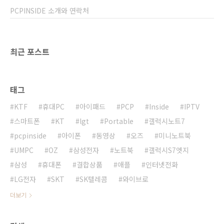
과 같다. 운영체제 : 프리도스(FreeDos) 디스플
PCPINSIDE 소개와 연락처
레이 : 15.6인치 FHD(1,920X1,080) LED, 안티
글레어 패널 ..
최근 포스트
태그
KTF
휴대PC
아이패드
PCP
Inside
IPTV
스마트폰
KT
lgt
Portable
갤럭시노트7
pcpinside
아이폰
동영상
오즈
미니노트북
UMPC
OZ
삼성전자
노트북
갤럭시S7엣지
삼성
휴대폰
결합상품
애플
인터넷전화
LG전자
SKT
SK텔레콤
와이브로
더보기