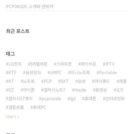
할수 있도록 했으며 터치팬과 손가락도 구분하
PCPINSIDE 소개와 연락처
여 인식할 수 있는 기능도 가능하다고 한다. 주요
스펙표 스펙상 국내에서는 CDMA사용..
최근 포스트
태그
LG전자
SK텔레콤
스마트폰
와이브로
IPTV
KTF
삼성전자
UMPC
미니노트북
Portable
KT
노트북
PCP
SKT
삼성
아이패드
애플
OZ
아이폰
갤럭시노트7
Inside
동영상
오즈
갤럭시S7엣지
pcpinside
lgt
휴대폰
인터넷전화
결합상품
휴대PC
더보기