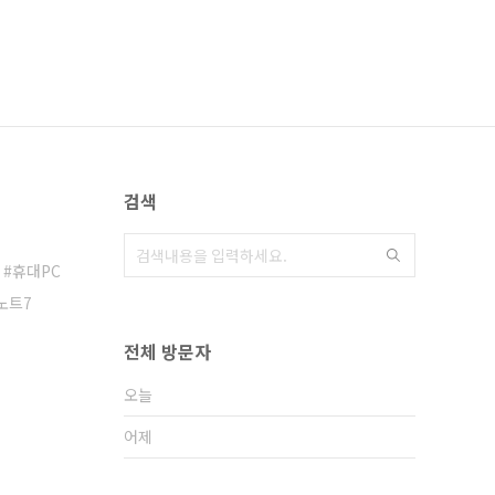
검색
휴대PC
노트7
전체 방문자
오늘
어제