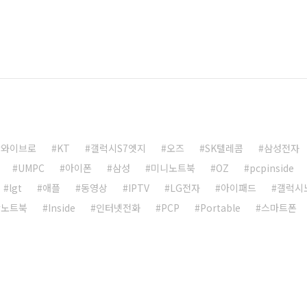
와이브로
KT
갤럭시S7엣지
오즈
SK텔레콤
삼성전자
UMPC
아이폰
삼성
미니노트북
OZ
pcpinside
lgt
애플
동영상
IPTV
LG전자
아이패드
갤럭시
노트북
Inside
인터넷전화
PCP
Portable
스마트폰