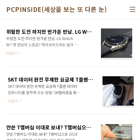
본문 바로가기
PCPINSIDE(세상을 보는 또 다른 눈)
위험한 도전 하지만 반가운 만남. LG Watch W7 첫 만남의 느낌은?
위험한 도전 하지만 반가운 만남. LG Watch
W7 첫 만남의 느낌은? 하이브리드라는 말이 마
냥 좋은 말은 아니다. 양쪽 모두의 장점만을 가지
더보기
고 온 것이라면 베스트겠지만 단점만을 가져오
는 경우도 적지 않게 볼 수 있었으니 말이다. LG
전자에서 출시한 스마트워치 W7 역시 하이브리
드라는 말이 붙었다. 하이브리드라는 수식어가
SKT 데이터 완전 무제한 요금제 T플랜 데이터 인피니티를 알차게 쓰는 방법!
붙은 가장 큰 이유는 바로 워치페이스를 통해 구
SKT 데이터 완전 무제한 요금제 T플랜 데이터
현되는 일반적인 스마트워치와 달리 W7은 시침
인피니티를 알차게 쓰는 방법! SK텔레콤을 통해
과 분침 즉, 시계 바늘을 탑재했기 때문이다. 그
T플랜이 출시되고 난 후 바로 T플랜을 갈아탔다.
렇다면 W7는 아날로그와 디지털의 장점만을 잘
더보기
그리고 지금까지 너무나 만족하면서 사용하고
가져왔을까? '스마트' 워치, 스마트 '워치' 이제
있다. 그래서 혹시 나와 비슷한 환경의 사용자라
시계는 시간을 알려주는 역할에서 벗어나 멋을
면 참고해보라는 의미로 내가 쓰는 T플랜 100%
내는 일종의 악세사리에 가까운 존재로 인식되
활용법을 정리해봤다. 가족 공유는 당연!! 일전
고 있다. 물론 시간을 알려주는 본연의 역할만으
안쓴 T멤버십 이대로 보내? T멤버십으로 2018 연말을 더 알차게 보내보자!
에도 썼지만 T플랜이 출시되면서 필자는 데이터
로도 충분한 ..
안쓴 T멤버십 이대로 보내? T멤버십으로 2018
인피니티 요금제를 그리고 아내, 여동생, 엄마는