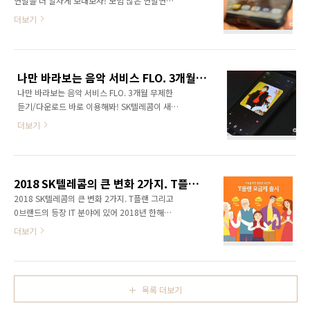
연말을 더 알차게 보내보자! 모임 많은 연말연시
모두 월 33,000원인 T플랜 스몰 요금제로 변경
그리고 가족과 함께 보내야 할 크리스마스까지
더보기
했다. 스몰 요금제는 기본 1.2GB라는 적은 데이
2018 연말은 무척이나 바쁘다. 아이들 혹은 연
터를 제공하고 있지만 걱정할 필요는 없다. 나에
인을 위한 케익도 사야하고 모임을 가진 후 T맵
게 40GB의 공유 데이터가 있으니 말이다. 이순
택시도 이용해야 한다. 또, 연말 기대되는 영화가
신 장군님인줄... 처음에는 아내 15GB, 동생,
쏟아지면서 영화도 즐겨야 한다. 그런데 이 모든
15GB, 엄마 10GB 씩 아낌없이 ..
나만 바라보는 음악 서비스 FLO. 3개월 무제한 듣기/다운로드 바로 이용해봐!
걸 조금은 더 저렴하게 혹은 무료로 이용할 수 있
나만 바라보는 음악 서비스 FLO. 3개월 무제한
다. 뭐와 함께면? 바로 T멤버십만 있으면 된다.
듣기/다운로드 바로 이용해봐! SK텔레콤이 새로
그라믄 안돼! 왜 안써! 이리 좋은데? SK텔레콤을
운 음악 서비스를 선보였다. 바로 FLO(플로). 이
이용하고 있음에도 T멤버십 혜택이 뭔지 모르는
더보기
전 뮤직메이트 서비스를 대폭 개선해서 완전히
이용자가 참 많다. 알고 있다 하더라도 잘 사용하
새로운 음악서비스로 탈바꿈했다. 특히 이 플로
지 않는 경우 역시 많다. 그런데 그러면 안된다.
는 SK텔레콤 누구 서비스와 같이 딥러닝 기술과
우리가 내는 통신요금. 조금이라도 아낄 수 있는
인공지능 기반으로 개인 취향을 분석해서 음악
방법이 T멤버십에 가득있다. 그리고..
2018 SK텔레콤의 큰 변화 2가지. T플랜 그리고 0브랜드의 등장
을 추천해주는 맞춤형 서비스다. 물론 완전히 새
2018 SK텔레콤의 큰 변화 2가지. T플랜 그리고
로운 서비스는 아니다. 이미 이전에도 이러한 맞
0브랜드의 등장 IT 분야에 있어 2018년 한해를
춤형 음악 서비스가 있었기는 했지만 이미 인정
돌아보면 꽤 심심한 한해가 아니었나 하는 생각
더보기
받은 SK텔레콤 딥러닝과 AI 기술이 적용됐다라
이 든다. 과연 혁신 뭔가 싶기도 하지만 사람들의
는 점. 그리고 이러한 방식에 최적화된 UX를 적
이목을 집중 시킨 제품이 거의 없었으며 4차 산
용한 것이 가장 큰 특징이라 할 수 있다. FLO를
업에 포함된 다양한 신기술 역시 비약적인 발전
살짝 살펴볼까? 앱스토어에 FLO를 검색, 쉽게
만 있었을 뿐 아직 대중화되는데 더 많은 시간이
다운받을 수 있다. 친절하게 구 뮤직메이트라고
목록 더보기
필요했음을 드러내기도 했다. 물론 더 큰 도약을
적혀..
위한 잠깐의 숨돌리기가 아닐까 싶기도 하지만