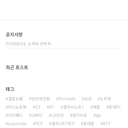
IT블로거로 확실히 심심했다. 2018 통신사들의
행보는 어땠을까? 올해 통신사들은 꽤나 큰 변화
를 꾀했다. 특히 인플루엔서로 활동중인 SK텔레
콤을 기준으로 소개를 하면 진정한 무제한 데이
터 요금제의 등장과 10-20세대를 공략하기 위한
공지사항
0브랜드 출시를 꼽을 수 있다. 완전한 무..
PCPINSIDE 소개와 연락처
최근 포스트
태그
결합상품
인터넷전화
Portable
삼성
노트북
미니노트북
OZ
KT
갤럭시노트7
애플
휴대PC
아이패드
UMPC
LG전자
와이브로
lgt
pcpinside
PCP
갤럭시S7엣지
휴대폰
KTF