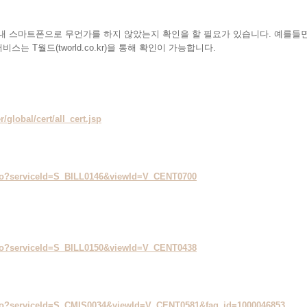
내 스마트폰으로 무언가를 하지 않았는지 확인을 할 필요가 있습니다. 예를들면
스는 T월드(tworld.co.kr)을 통해 확인이 가능합니다.
/global/cert/all_cert.jsp
.do?serviceId=S_BILL0146&viewId=V_CENT0700
.do?serviceId=S_BILL0150&viewId=V_CENT0438
l.do?serviceId=S_CMIS0034&viewId=V_CENT0581&faq_id=1000046853