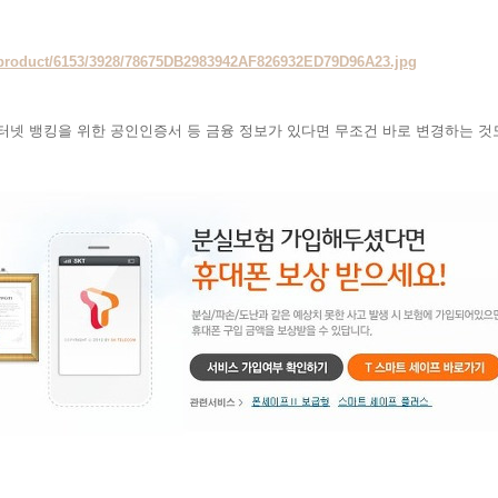
s/product/6153/3928/78675DB2983942AF826932ED79D96A23.jpg
터넷 뱅킹을 위한 공인인증서 등 금융 정보가 있다면 무조건 바로 변경하는 것