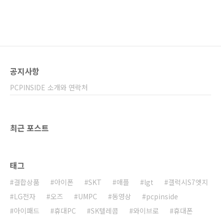
공지사항
PCPINSIDE 소개와 연락처
최근 포스트
태그
결합상품
아이폰
SKT
애플
lgt
갤럭시S7엣지
LG전자
오즈
UMPC
동영상
pcpinside
아이패드
휴대PC
SK텔레콤
와이브로
휴대폰