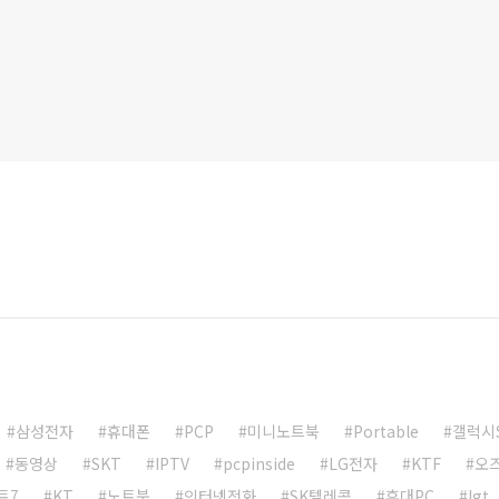
삼성전자
휴대폰
PCP
미니노트북
Portable
갤럭시
동영상
SKT
IPTV
pcpinside
LG전자
KTF
오
트7
KT
노트북
인터넷전화
SK텔레콤
휴대PC
lgt