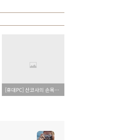
[휴대PC] 산코사의 손목형 외장베터리 충전기