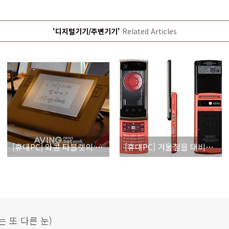
'디지털기기/주변기기'
Related Articles
[휴대PC] 와콤 타블렛의 업그레이드 듀얼모니터로 활용
[휴대PC] 겨울철을 대비한 USB 제품
는 또 다른 눈)