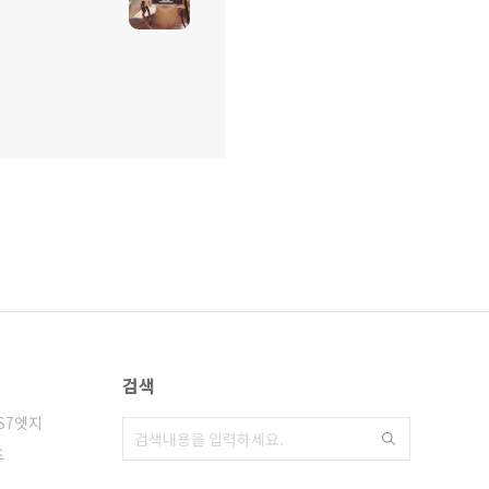
검색
S7엣지
즈