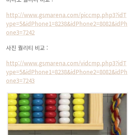
http://www.gsmarena.com/piccmp.php3?idT
ype=5&idPhone1=8238&idPhone2=8082&idPh
one3=7242
사진 퀄리티 비교 :
http://www.gsmarena.com/vidcmp.php3?idT
ype=5&idPhone1=8238&idPhone2=8082&idPh
one3=7243