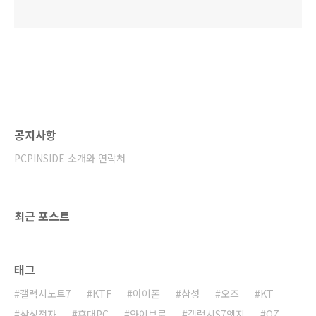
공지사항
PCPINSIDE 소개와 연락처
최근 포스트
태그
갤럭시노트7
KTF
아이폰
삼성
오즈
KT
삼성전자
휴대PC
와이브로
갤럭시S7엣지
OZ