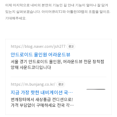
이제 마지막으로 내비의 본연의 기능인 길 안내 기능이 얼마나 잘 담겨
있는지 살펴보겠습니다. 아이머큐리T2와 아틀란3D맵의 조합을 말이죠.
기대해주세요.
https://blog.naver.com/jsh277
광고
안드로이드 올인원 어라운드뷰
서울 경기 안드로이드 올인원, 어라운드뷰 전문 장착점
양재 사운드코디입니다
https://m.bunjang.co.kr/
광고
지금 가장 핫한 내비게이션 국내
최대 브랜드 중고거래
번개장터에서 새상품급 컨디션으로!
가격 부담없이 구매하세요 전국 각지
에서 올라오는 전국구 최다 상품 매일
10만 개 이상의 신규 상품 업로드