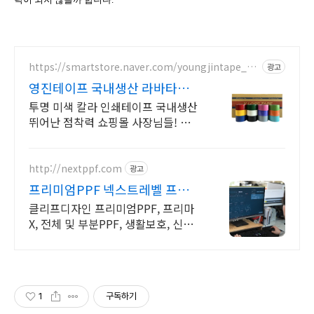
https://smartstore.naver.com/youngjintape_m
광고
all
영진테이프 국내생산 라바타입
고퀄리티 선명한 색감
투명 미색 칼라 인쇄테이프 국내생산
뛰어난 점착력 쇼핑몰 사장님들! 여기
보세요 이삿짐 싸기 선물포장 택배배
송 비비드한컬러 예쁜테이프
http://nextppf.com
광고
프리미엄PPF 넥스트레벨 프리미
엄PPF & 썬팅 시공
클리프디자인 프리미엄PPF, 프리마
X, 전체 및 부분PPF, 생활보호, 신차
검수
1
구독하기