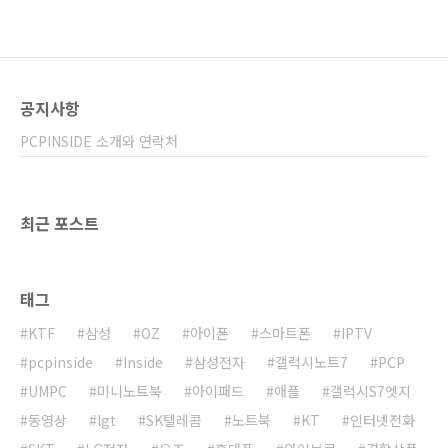
공지사항
PCPINSIDE 소개와 연락처
최근 포스트
태그
KTF
삼성
OZ
아이폰
스마트폰
IPTV
pcpinside
Inside
삼성전자
갤럭시노트7
PCP
UMPC
미니노트북
아이패드
애플
갤럭시S7엣지
동영상
lgt
SK텔레콤
노트북
KT
인터넷전화