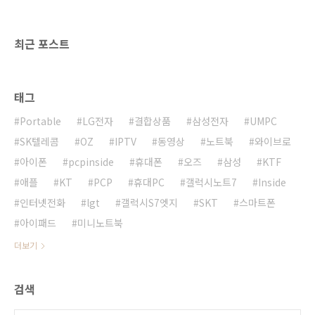
최근 포스트
태그
Portable
LG전자
결합상품
삼성전자
UMPC
SK텔레콤
OZ
IPTV
동영상
노트북
와이브로
아이폰
pcpinside
휴대폰
오즈
삼성
KTF
애플
KT
PCP
휴대PC
갤럭시노트7
Inside
인터넷전화
lgt
갤럭시S7엣지
SKT
스마트폰
아이패드
미니노트북
더보기
검색