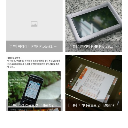
[리뷰] 아이리버 PMP P.ple #2. 넘치는듯... 모자란듯...
[리뷰] 아이리버 PMP P.ple #1. 넘치는듯... 모자란듯...
[리뷰] 최강 캔유로 생각대로 OZ를 즐기는 방법~!
[리뷰] 비키니폰으로 인터넷을? #2. 난 비추한다 왜?