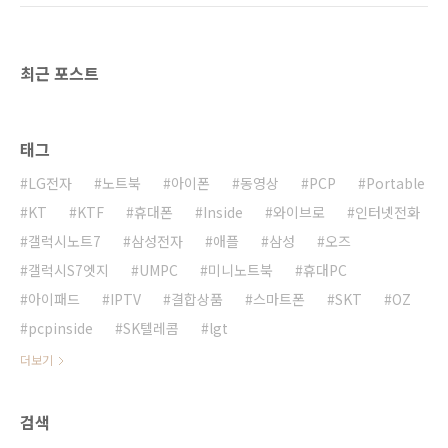
최근 포스트
태그
LG전자
노트북
아이폰
동영상
PCP
Portable
KT
KTF
휴대폰
Inside
와이브로
인터넷전화
갤럭시노트7
삼성전자
애플
삼성
오즈
갤럭시S7엣지
UMPC
미니노트북
휴대PC
아이패드
IPTV
결합상품
스마트폰
SKT
OZ
pcpinside
SK텔레콤
lgt
더보기
검색