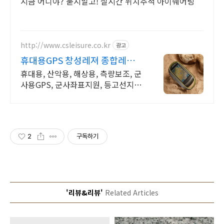
지금 어디야? 묻지말고! 실시간 위치추적 아이쉐어링
http://www.csleisure.co.kr
광고
휴대용GPS 창성레져 종합레져
쇼핑몰
휴대용, 산악용, 해상용, 측량보조, 군
사용GPS, 군사좌표지원, 등고선지도
내장.
2
구독하기
'리뷰&리뷰'
Related Articles