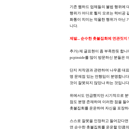
기존 웹하드 업체들의 불법 행위에 대
행위가 어디로 튈지 모르는 럭비공 
화통이 치미는 억울한 행위가 아닌 
니다.
제발... 순수한 촛불집회에 연관짓지
추가) 제 글표현이 좀 부족한듯 합니
pcpinside를 많이 방문하신 분
단지 저작권과 관련하여 나우콤 대
명 문제점 있는 언행임이 분명합니다
것이 잘못되지 않았냐 하는 것입니다
위에서도 언급했지만 시기적으로 분명
점도 분명 존재하며 이러한 점을 들
촛불집회를 운운하며 자신을 포장하려
스스로 잘못을 인정하고 들어갔다면 
연 순수한 촛불집회를 운운할 만큼의