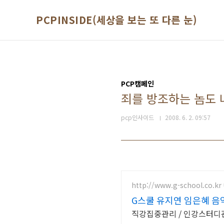
본문 바로가기
PCPINSIDE(세상을 보는 또 다른 눈)
PCP캠페인
죄를 방조하는 놈도 
pcp인사이드
2008. 6. 2. 09:57
http://www.g-school.co.kr
G스쿨 유지연 임은혜 음
직강집중관리 / 인강스터디관