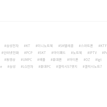
삼성전자
KT
미니노트북
SK텔레콤
스마트폰
KTF
인터넷전화
PCP
SKT
아이패드
노트북
IPTV
P
동영상
UMPC
애플
휴대폰
아이폰
OZ
lgt
de
삼성
LG전자
휴대PC
갤럭시S7엣지
갤럭시노트7